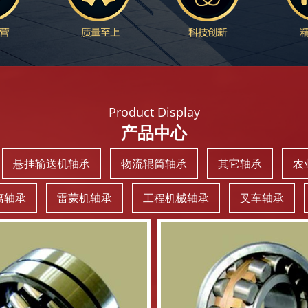
Product Display
产品中心
悬挂输送机轴承
物流辊筒轴承
其它轴承
农
离轴承
雷蒙机轴承
工程机械轴承
叉车轴承