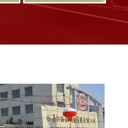
门架滚轮轴承