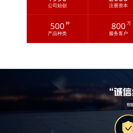
公司始创
注册资本
500
种
800
万
产品种类
服务客户