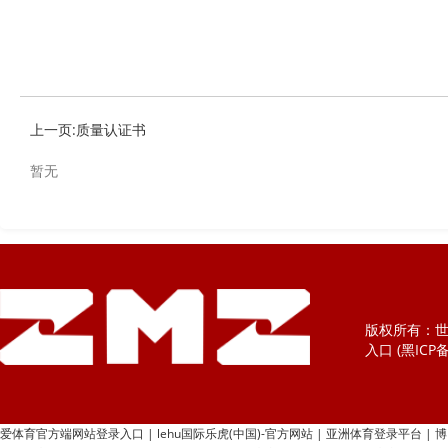
上一页:质量认证书
暂无
版权所有：世预
入口 (黑ICP备1
爱体育官方端网站登录入口
|
lehu国际乐虎(中国)-官方网站
|
亚洲体育登录平台
|
博