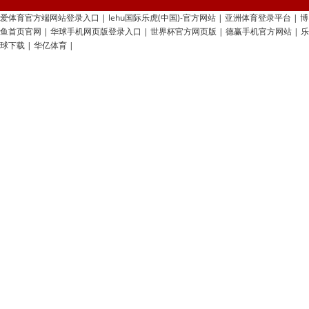
爱体育官方端网站登录入口
|
lehu国际乐虎(中国)-官方网站
|
亚洲体育登录平台
|
博
鱼首页官网
|
华球手机网页版登录入口
|
世界杯官方网页版
|
德赢手机官方网站
|
乐
球下载
|
华亿体育
|