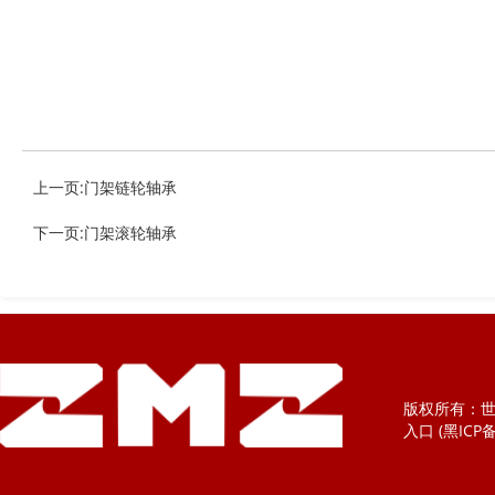
上一页:门架链轮轴承
下一页:门架滚轮轴承
版权所有：世预
入口 (黑ICP备1