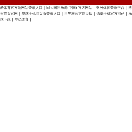
爱体育官方端网站登录入口
|
lehu国际乐虎(中国)-官方网站
|
亚洲体育登录平台
|
博
鱼首页官网
|
华球手机网页版登录入口
|
世界杯官方网页版
|
德赢手机官方网站
|
乐
球下载
|
华亿体育
|