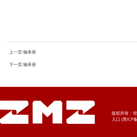
上一页:轴承座
下一页:轴承座
版权所有：世预
入口 (黑ICP备1