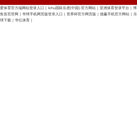
爱体育官方端网站登录入口
|
lehu国际乐虎(中国)-官方网站
|
亚洲体育登录平台
|
博
鱼首页官网
|
华球手机网页版登录入口
|
世界杯官方网页版
|
德赢手机官方网站
|
乐
球下载
|
华亿体育
|