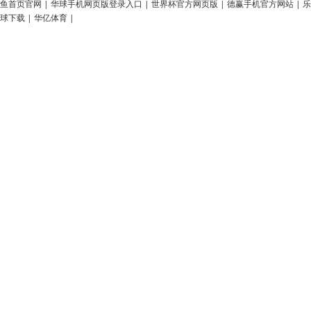
鱼首页官网
|
华球手机网页版登录入口
|
世界杯官方网页版
|
德赢手机官方网站
|
乐
球下载
|
华亿体育
|