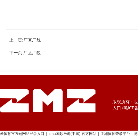
上一页:厂区厂貌
下一页:厂区厂貌
版权所有：世预
入口 (黑ICP备1
爱体育官方端网站登录入口
|
lehu国际乐虎(中国)-官方网站
|
亚洲体育登录平台
|
博