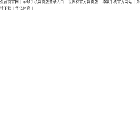
鱼首页官网
|
华球手机网页版登录入口
|
世界杯官方网页版
|
德赢手机官方网站
|
乐
球下载
|
华亿体育
|